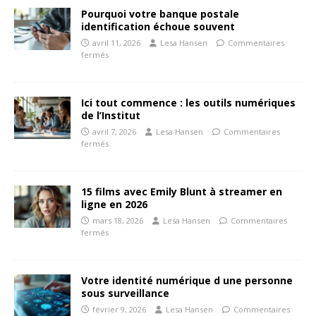
Pourquoi votre banque postale
identification échoue souvent
avril 11, 2026
Lesa Hansen
Commentaires
fermés
Ici tout commence : les outils numériques
de l’Institut
avril 7, 2026
Lesa Hansen
Commentaires
fermés
15 films avec Emily Blunt à streamer en
ligne en 2026
mars 18, 2026
Lesa Hansen
Commentaires
fermés
Votre identité numérique d une personne
sous surveillance
février 9, 2026
Lesa Hansen
Commentaires