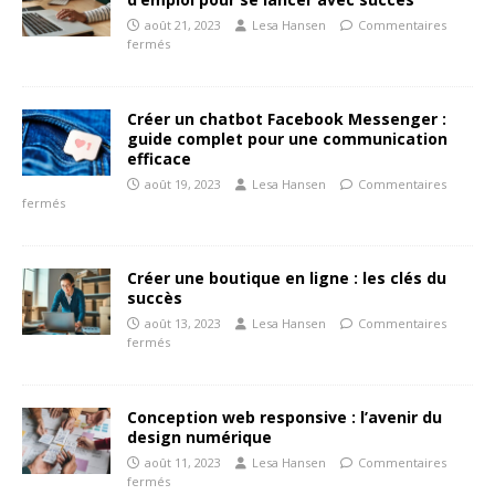
août 21, 2023
Lesa Hansen
Commentaires
fermés
Créer un chatbot Facebook Messenger :
guide complet pour une communication
efficace
août 19, 2023
Lesa Hansen
Commentaires
fermés
Créer une boutique en ligne : les clés du
succès
août 13, 2023
Lesa Hansen
Commentaires
fermés
Conception web responsive : l’avenir du
design numérique
août 11, 2023
Lesa Hansen
Commentaires
fermés