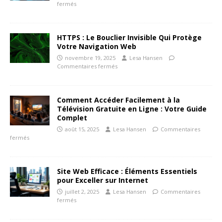
fermés
HTTPS : Le Bouclier Invisible Qui Protège
Votre Navigation Web
novembre 19, 2025
Lesa Hansen
Commentaires fermés
Comment Accéder Facilement à la
Télévision Gratuite en Ligne : Votre Guide
Complet
août 15, 2025
Lesa Hansen
Commentaires
fermés
Site Web Efficace : Éléments Essentiels
pour Exceller sur Internet
juillet 2, 2025
Lesa Hansen
Commentaires
fermés