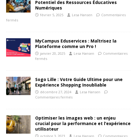
Potentiel des Ressources Éducatives
Numériques
février 5, 2025
Lesa Hansen
Commentaires
fermés
MyCampus Eduservices : Maîtrisez la
Plateforme comme un Pro !
janvier 20, 2025
Lesa Hansen
Commentaires
fermés
Sogo Lille : Votre Guide Ultime pour une
Expérience Shopping Inoubliable
décembre 27, 2024
Lesa Hansen
Commentaires fermés
Optimiser les images web : un enjeu
crucial pour la performance et l’expérience
utilisateur
octobre 3, 2023
Lesa Hansen
Commentaires