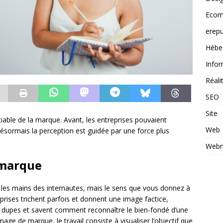
Ecom
erepu
Hébe
Infor
Réal
SEO
Site
iable de la marque. Avant, les entreprises pouvaient
Web
désormais la perception est guidée par une force plus
Webm
 marque
e les mains des internautes, mais le sens que vous donnez à
prises trichent parfois et donnent une image factice,
s dupes et savent comment reconnaître le bien-fondé d’une
ge de marque, le travail consiste à visualiser l’objectif que