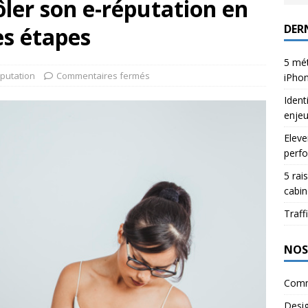
ler son e-réputation en
DERN
s étapes
5 mét
putation
Commentaires fermés
iPho
Ident
enje
Eleve
perfo
5 rai
cabin
Traffi
NOS
Comm
Desi