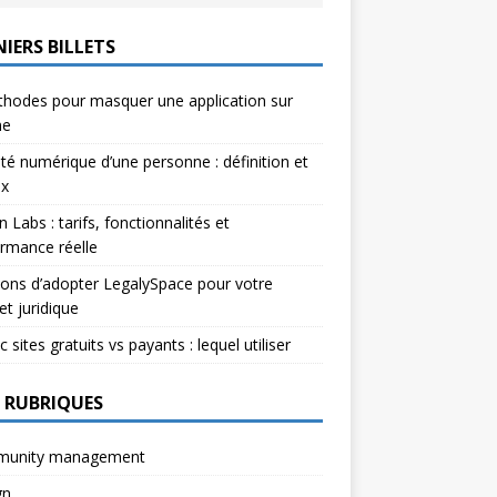
IERS BILLETS
hodes pour masquer une application sur
ne
ité numérique d’une personne : définition et
ux
n Labs : tarifs, fonctionnalités et
rmance réelle
sons d’adopter LegalySpace pour votre
et juridique
c sites gratuits vs payants : lequel utiliser
 RUBRIQUES
unity management
gn