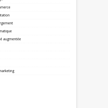
merce
tation
rgement
matique
ité augmentée
arketing