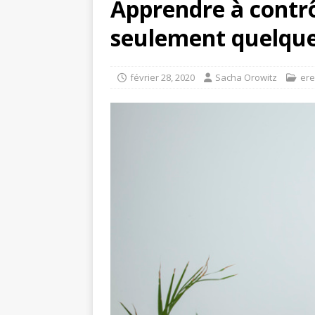
Apprendre à contrô
seulement quelque
février 28, 2020
Sacha Orowitz
ere