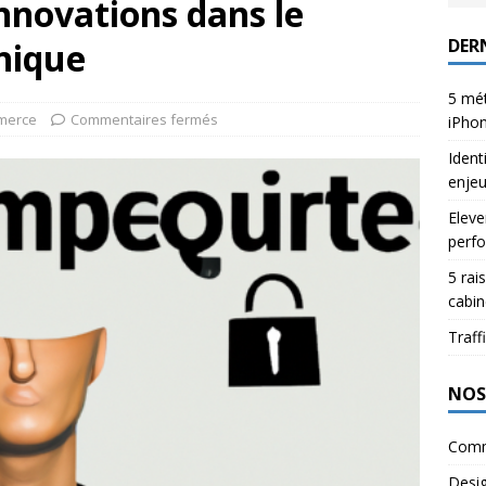
nnovations dans le
DERN
nique
5 mét
merce
Commentaires fermés
iPho
Ident
enje
Eleve
perfo
5 rai
cabin
Traffi
NOS
Comm
Desi