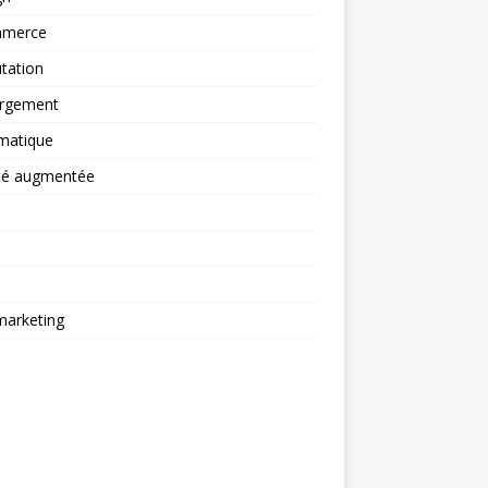
merce
tation
rgement
matique
ité augmentée
arketing