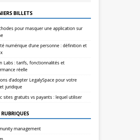
IERS BILLETS
hodes pour masquer une application sur
ne
ité numérique d’une personne : définition et
ux
n Labs : tarifs, fonctionnalités et
rmance réelle
sons d’adopter LegalySpace pour votre
et juridique
c sites gratuits vs payants : lequel utiliser
 RUBRIQUES
unity management
gn