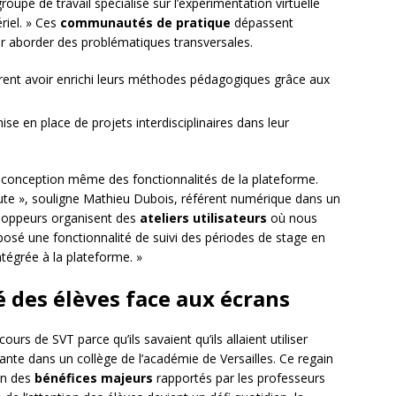
pe de travail spécialisé sur l’expérimentation virtuelle
riel. » Ces
communautés de pratique
dépassent
our aborder des problématiques transversales.
arent avoir enrichi leurs méthodes pédagogiques grâce aux
e en place de projets interdisciplinaires dans leur
a conception même des fonctionnalités de la plateforme.
ute », souligne Mathieu Dubois, référent numérique dans un
eloppeurs organisent des
ateliers utilisateurs
où nous
posé une fonctionnalité de suivi des périodes de stage en
intégrée à la plateforme. »
des élèves face aux écrans
urs de SVT parce qu’ils savaient qu’ils allaient utiliser
e dans un collège de l’académie de Versailles. Ce regain
’un des
bénéfices majeurs
rapportés par les professeurs