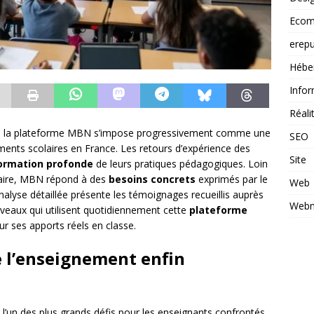
Ecom
erepu
Hébe
Infor
Réal
on, la plateforme MBN s’impose progressivement comme une
SEO
ents scolaires en France. Les retours d’expérience des
Site
ormation profonde
de leurs pratiques pédagogiques. Loin
taire, MBN répond à des
besoins concrets
exprimés par le
Web
alyse détaillée présente les témoignages recueillis auprès
Webm
niveaux qui utilisent quotidiennement cette
plateforme
ur ses apports réels en classe.
 l’enseignement enfin
 l’un des plus grands défis pour les enseignants confrontés