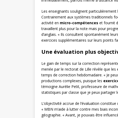
immédiatement, parfois même à distance via 
Les enseignants soulignent particulièrement 
Contrairement aux systèmes traditionnels fo
activité en
micro-compétences
et fournit 
travaillent plus pour la note mais pour progr
d’anglais. « Ils consultent spontanément leu
exercices supplémentaires sur leurs points fai
Une évaluation plus object
Le gain de temps sur la correction représent
menée par le rectorat de Lille révèle que le
temps de correction hebdomadaire. « Je peux
productions complexes, puisque les
exercic
témoigne Aurélie Petit, professeure de ma
statistiques par classe que je peux partager l
L’objectivité accrue de l’évaluation constit
« MBN m’aide à lutter contre mes biais incons
géographie. « Avant, je pouvais être influenc