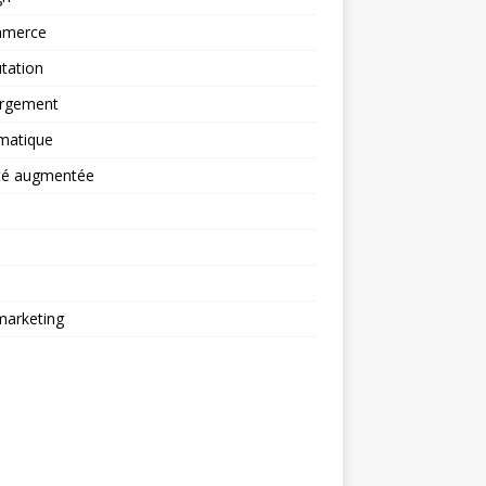
merce
tation
rgement
matique
ité augmentée
arketing