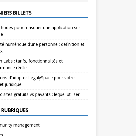
IERS BILLETS
hodes pour masquer une application sur
ne
ité numérique d’une personne : définition et
ux
n Labs : tarifs, fonctionnalités et
rmance réelle
sons d’adopter LegalySpace pour votre
et juridique
c sites gratuits vs payants : lequel utiliser
 RUBRIQUES
unity management
gn