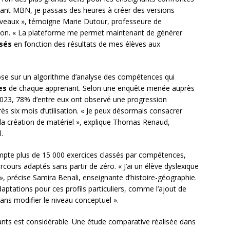
Avant MBN, je passais des heures à créer des versions
iveaux », témoigne Marie Dutour, professeure de
yon. « La plateforme me permet maintenant de générer
isés
en fonction des résultats de mes élèves aux
pose sur un algorithme d’analyse des compétences qui
es
de chaque apprenant. Selon une enquête menée auprès
2023, 78% d’entre eux ont observé une progression
près six mois d’utilisation. « Je peux désormais consacrer
a création de matériel », explique Thomas Renaud,
.
pte plus de 15 000 exercices classés par compétences,
ours adaptés sans partir de zéro. « J’ai un élève dyslexique
, précise Samira Benali, enseignante d’histoire-géographie.
ations pour ces profils particuliers, comme l’ajout de
 sans modifier le niveau conceptuel ».
ants est considérable. Une étude comparative réalisée dans