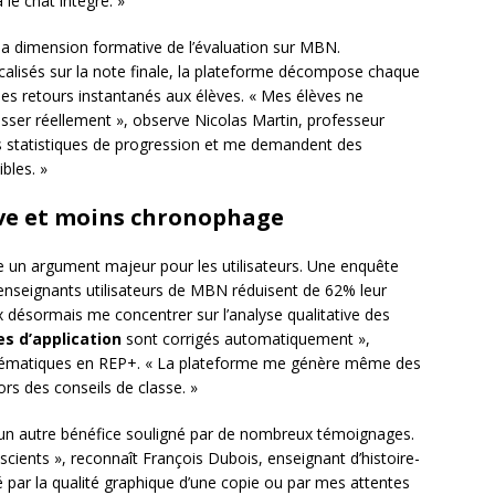
le chat intégré. »
la dimension formative de l’évaluation sur MBN.
calisés sur la note finale, la plateforme décompose chaque
des retours instantanés aux élèves. « Mes élèves ne
esser réellement », observe Nicolas Martin, professeur
rs statistiques de progression et me demandent des
bles. »
ive et moins chronophage
e un argument majeur pour les utilisateurs. Une enquête
s enseignants utilisateurs de MBN réduisent de 62% leur
 désormais me concentrer sur l’analyse qualitative des
es d’application
sont corrigés automatiquement »,
thématiques en REP+. « La plateforme me génère même des
ors des conseils de classe. »
ue un autre bénéfice souligné par de nombreux témoignages.
cients », reconnaît François Dubois, enseignant d’histoire-
é par la qualité graphique d’une copie ou par mes attentes