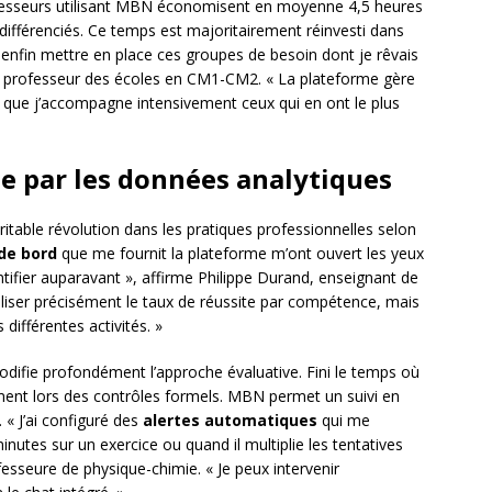
fesseurs utilisant MBN économisent en moyenne 4,5 heures
différenciés. Ce temps est majoritairement réinvesti dans
ux enfin mettre en place ces groupes de besoin dont je rêvais
, professeur des écoles en CM1-CM2. « La plateforme gère
que j’accompagne intensivement ceux qui en ont le plus
e par les données analytiques
itable révolution dans les pratiques professionnelles selon
de bord
que me fournit la plateforme m’ont ouvert les yeux
tifier auparavant », affirme Philippe Durand, enseignant de
liser précisément le taux de réussite par compétence, mais
différentes activités. »
difie profondément l’approche évaluative. Fini le temps où
uement lors des contrôles formels. MBN permet un suivi en
 « J’ai configuré des
alertes automatiques
qui me
nutes sur un exercice ou quand il multiplie les tentatives
fesseure de physique-chimie. « Je peux intervenir