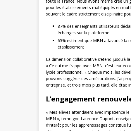
toute la France. Nous avons même créé un grou
pour les établissements mal équipés en maté
souvent le cadre strictement disciplinaire p
87% des enseignants utilisateurs décl
échanges sur la plateforme
65% estiment que MBN a favorisé la mis
établissement
La dimension collaborative s’étend jusqu’à l
« Ce qui me frappe avec MBN, c’est leur éco
lycée professionnel. « Chaque mois, les dév
pouvons suggérer des améliorations. J’ai pro
entreprise, et trois mois plus tard, elle était 
L’engagement renouvelé 
« Mes élèves attendaient avec impatience le co
MBN », témoigne Laurence Dupont, enseignant
d’intérêt pour les apprentissages constitue l