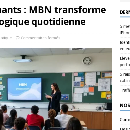
gnants : MBN transforme
DERN
gogique quotidienne
5 mét
iPho
matique
Commentaires fermés
Ident
enje
Eleve
perfo
5 rai
cabin
Traffi
NOS
Comm
Desi