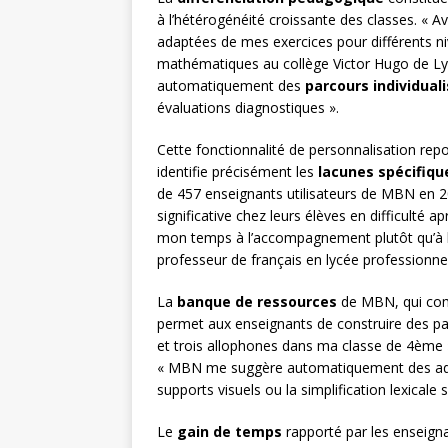
à l’hétérogénéité croissante des classes. « 
adaptées de mes exercices pour différents n
mathématiques au collège Victor Hugo de L
automatiquement des
parcours individual
évaluations diagnostiques ».
Cette fonctionnalité de personnalisation re
identifie précisément les
lacunes spécifiqu
de 457 enseignants utilisateurs de MBN en 
significative chez leurs élèves en difficulté a
mon temps à l’accompagnement plutôt qu’à l
professeur de français en lycée professionnel
La
banque de ressources
de MBN, qui com
permet aux enseignants de construire des parc
et trois allophones dans ma classe de 4ème »
« MBN me suggère automatiquement des adapt
supports visuels ou la simplification lexicale
Le
gain de temps
rapporté par les enseign