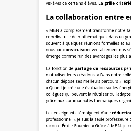
vis-à-vis de certains élèves. La
grille critéri
La collaboration entre 
« MBN a complètement transformé notre façon
coordinatrice de mathématiques dans un grand
souvent à quelques réunions formelles et au
nous
co-construisons
véritablement nos sé
émerge comme l’un des avantages les plus app
La fonction de
partage de ressources
perm
mutualiser leurs créations. « Dans notre col
chacun dépose ses meilleurs parcours », expl
« Quand je crée une évaluation sur les éner
collègues qui peuvent la réutiliser ou l’adapt
grâce aux communautés thématiques organis
Les enseignants témoignent d’une
réduction
professionnel. « Je suis la seule professeure
raconte Émilie Fournier. « Grâce à MBN, je 