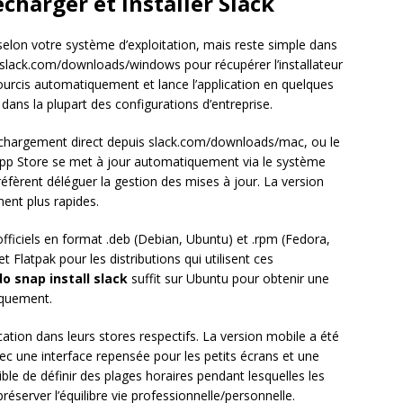
charger et installer Slack
selon votre système d’exploitation, mais reste simple dans
 slack.com/downloads/windows pour récupérer l’installateur
ccourcis automatiquement et lance l’application en quelques
dans la plupart des configurations d’entreprise.
éléchargement direct depuis slack.com/downloads/mac, ou le
App Store se met à jour automatiquement via le système
préfèrent déléguer la gestion des mises à jour. La version
ment plus rapides.
ficiels en format .deb (Debian, Ubuntu) et .rpm (Fedora,
t Flatpak pour les distributions qui utilisent ces
o snap install slack
suffit sur Ubuntu pour obtenir une
iquement.
cation dans leurs stores respectifs. La version mobile a été
c une interface repensée pour les petits écrans et une
sible de définir des plages horaires pendant lesquelles les
préserver l’équilibre vie professionnelle/personnelle.