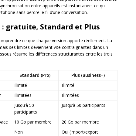
a synchronisation entre appareils est instantanée, ce qui
tphone sans perdre le fil d’une conversation.
: gratuite, Standard et Plus
t comprendre ce que chaque version apporte réellement. La
, mais ses limites deviennent vite contraignantes dans un
essous résume les différences structurantes entre les trois
Standard (Pro)
Plus (Business+)
Illimité
Illimité
m
Illimitées
Illimitées
Jusqu’à 50
Jusqu’à 50 participants
participants
pace
10 Go par membre
20 Go par membre
Non
Oui (import/export