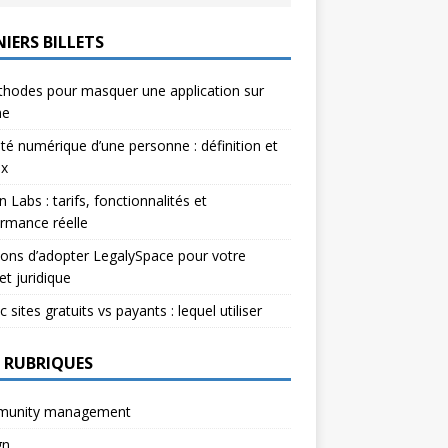
IERS BILLETS
hodes pour masquer une application sur
ne
ité numérique d’une personne : définition et
ux
n Labs : tarifs, fonctionnalités et
rmance réelle
sons d’adopter LegalySpace pour votre
et juridique
c sites gratuits vs payants : lequel utiliser
 RUBRIQUES
unity management
gn