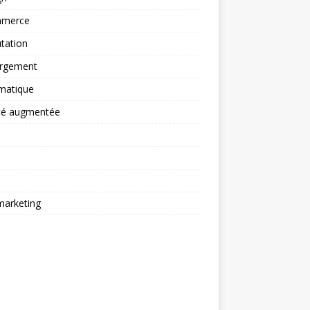
merce
tation
rgement
matique
ité augmentée
arketing