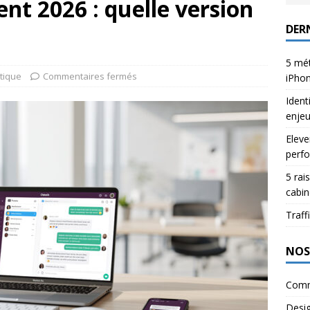
nt 2026 : quelle version
DERN
5 mét
tique
Commentaires fermés
iPho
Ident
enje
Eleve
perfo
5 rai
cabin
Traffi
NOS
Comm
Desi