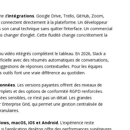
me d’
intégrations
. Google Drive, Trello, GitHub, Zoom,
e connectent directement à la plateforme. Un développeur
 son canal technique sans quitter l’interface. Un commercial
ns changer d’onglet. Cette fluidité change concrètement la
ou vidéo intégrés complètent le tableau. En 2026, Slack a
rtificielle avec des résumés automatiques de conversations,
ggestions de réponses contextuelles. Pour les équipes
s outils font une vraie différence au quotidien.
données
. Les versions payantes offrent des niveaux de
omplets et des options de conformité RGPD renforcées.
es sensibles, ce n’est pas un détail. Les grandes
Enterprise Grid, qui permet une gestion centralisée de
ranulaires.
ows, macOS, iOS et Android
. L’expérience reste
si l’application desktop offre des performances supérieures