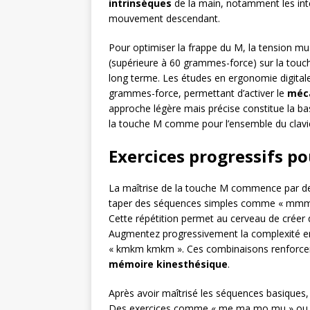
intrinsèques
de la main, notamment les inte
mouvement descendant.
Pour optimiser la frappe du M, la tension mu
(supérieure à 60 grammes-force) sur la touche
long terme. Les études en ergonomie digitale
grammes-force, permettant d’activer le
méca
approche légère mais précise constitue la b
la touche M comme pour l’ensemble du clavi
Exercices progressifs po
La maîtrise de la touche M commence par de
taper des séquences simples comme « mm
Cette répétition permet au cerveau de créer
Augmentez progressivement la complexité en 
« kmkm kmkm ». Ces combinaisons renforcent l
mémoire kinesthésique
.
Après avoir maîtrisé les séquences basiques,
Des exercices comme « me ma mo mu » ou «