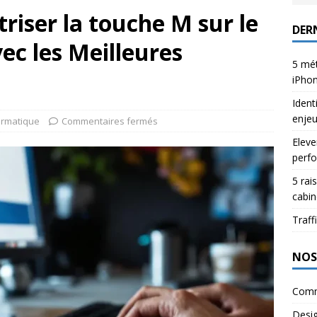
riser la touche M sur le
DERN
c les Meilleures
5 mét
iPho
Ident
enje
ormatique
Commentaires fermés
Eleve
perfo
5 rai
cabin
Traffi
NOS
Comm
Desi