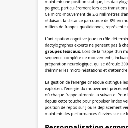
maintenir une position statique, les dactylog
poignet, particulièrement lors des transition
Ce micro-mouvement de 2-3 millimètres d’ampl
réduisant la distance parcourue de 8% en m
milliers de frappes quotidiennes, représente u
L’anticipation cognitive joue un rôle détermi
dactylographes experts ne pensent pas à chaqu
groupes lexicaux
. Lors de la frappe d’un 
séquence complète de mouvements, incluant la
préparation neurologique, qui se déroule 300
d’éliminer les micro-hésitations et d’atteindr
La gestion de l’énergie cinétique distingue l
exploitent l’énergie du mouvement précédent 
où chaque frappe alimente la suivante. Pour l
depuis cette touche pour propulser l’index ver
position de repos sur J ou le déplacement v
maintenir des performances élevées sur de l
Personnalisation ergon