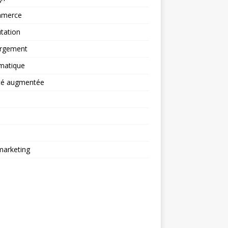
merce
tation
rgement
matique
ité augmentée
arketing