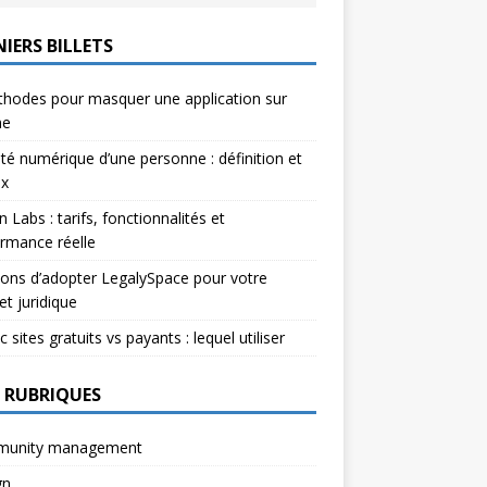
IERS BILLETS
hodes pour masquer une application sur
ne
ité numérique d’une personne : définition et
ux
n Labs : tarifs, fonctionnalités et
rmance réelle
sons d’adopter LegalySpace pour votre
et juridique
c sites gratuits vs payants : lequel utiliser
 RUBRIQUES
unity management
gn