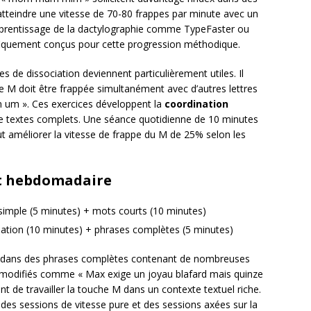
d’atteindre une vitesse de 70-80 frappes par minute avec un
d’apprentissage de la dactylographie comme TypeFaster ou
fiquement conçus pour cette progression méthodique.
es de dissociation deviennent particulièrement utiles. Il
e M doit être frappée simultanément avec d’autres lettres
m um ». Ces exercices développent la
coordination
 de textes complets. Une séance quotidienne de 10 minutes
t améliorer la vitesse de frappe du M de 25% selon les
t hebdomadaire
n simple (5 minutes) + mots courts (10 minutes)
ciation (10 minutes) + phrases complètes (5 minutes)
M dans des phrases complètes contenant de nombreuses
modifiés comme « Max exige un joyau blafard mais quinze
nt de travailler la touche M dans un contexte textuel riche.
 des sessions de vitesse pure et des sessions axées sur la