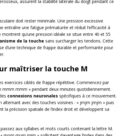
rosseux, assurent la stabilité latérale du doigt pendant ce
sculaire doit rester minimale. Une pression excessive
 entraîne une fatigue prématurée et réduit l’efficacité à
 montrent qu’une pression idéale se situe entre 40 et 55
nisme de la touche
sans surcharger les tendons. Cette
ase d’une technique de frappe durable et performante pour
er.
ur maîtriser la touche M
s exercices ciblés de frappe répétitive. Commencez par
m mmm mmm » pendant deux minutes quotidiennement.
 des
connexions neuronales
spécifiques à ce mouvement.
alternant avec des touches voisines : « jmjm jmjm » puis
a précision spatiale de l’index droit et développent sa
 passez aux syllabes et mots courts contenant la lettre M.
 mom mum mim » sollicitent davantage l’index dans des