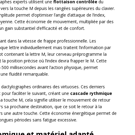
raphes experts utilisent une
flottaison contrôlée
du
s vers la touche M depuis les rangées supérieures du clavier.
itude permet d’optimiser l’angle d’attaque de l’index,
oyenne. Cette économie de mouvement, multipliée par des
n gain substantiel d’efficacité et de confort.
nant dans la vitesse de frappe professionnelle. Les
e lettre individuellement mais traitent l’information par
mot contenant la lettre M, leur cerveau préprogramme la
 position précise où l’index devra frapper le M. Cette
-500 millisecondes avant l’action physique, permet
e une fluidité remarquable.
es dactylographes ordinaires des virtuoses. Ces derniers
pour faciliter le suivant, créant une
cascade rythmique
a touche M, cela signifie utiliser le mouvement de retour
s sa prochaine destination, que ce soit le retour à la
ers une autre touche. Cette économie énergétique permet de
ongues périodes sans fatigue excessive.
omique et matériel adapté