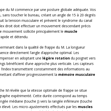
frappe du M commence par une posture globale adéquate. Vos
, sans toucher le bureau, créant un angle de 15 à 20 degrés
uit la tension musculaire et prévient le syndrome du canal
ndex droit doit effectuer un mouvement descendant précis
 Ce mouvement sollicite principalement le
muscle
 rapide et détendu.
terminant dans la qualité de frappe du M. La longueur
luence directement l’angle d’approche optimal. Les
compenser en adoptant une
légère rotation
du poignet vers
 longs bénéficient d’une approche plus verticale. Les capteurs
 de l’index transmettent constamment des informations au
rmettant d’affiner progressivement la
mémoire musculaire
 M révèle que la vitesse optimale de frappe se situe
lographe expérimenté. Cette durée correspond au temps
angée médiane (touche J) vers la rangée inférieure (touche
n élevé. Les micro-ajustements effectués par les
muscles