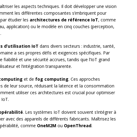
triser les aspects techniques. Il doit développer une vision
mment les différentes composantes s’imbriquent pour
ar étudier les
architectures de référence IoT
, comme
au, application) ou le modèle en cinq couches (perception,
.
s d’utilisation IoT
dans divers secteurs : industrie, santé,
 domaine a ses propres défis et exigences spécifiques. Par
 fiabilité et une sécurité accrues, tandis que l’IoT grand
lisateur et l’intégration transparente.
computing
et de
fog computing
. Ces approches
ès de leur source, réduisant la latence et la consommation
ent utiliser ces architectures est crucial pour optimiser
 IoT.
opérabilité
. Les systèmes IoT doivent souvent s’intégrer à
 avec des appareils de différents fabricants. Maîtrisez les
ropérabilité, comme
OneM2M
ou
OpenThread
.