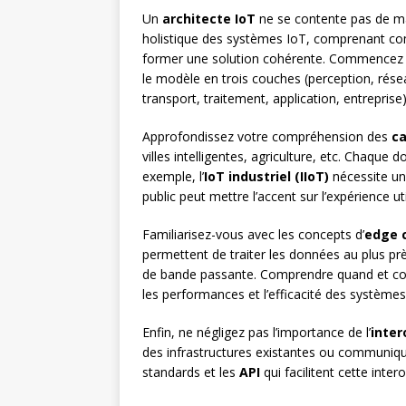
Un
architecte IoT
ne se contente pas de maî
holistique des systèmes IoT, comprenant co
former une solution cohérente. Commencez p
le modèle en trois couches (perception, rése
transport, traitement, application, entreprise)
Approfondissez votre compréhension des
ca
villes intelligentes, agriculture, etc. Chaque
exemple, l’
IoT industriel (IIoT)
nécessite une
public peut mettre l’accent sur l’expérience uti
Familiarisez-vous avec les concepts d’
edge 
permettent de traiter les données au plus pr
de bande passante. Comprendre quand et comm
les performances et l’efficacité des systèmes
Enfin, ne négligez pas l’importance de l’
inter
des infrastructures existantes ou communiquer
standards et les
API
qui facilitent cette inte