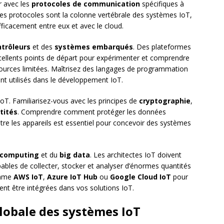
r avec les
protocoles de communication
spécifiques à
Ces protocoles sont la colonne vertébrale des systèmes IoT,
icacement entre eux et avec le cloud.
trôleurs
et des
systèmes embarqués
. Des plateformes
cellents points de départ pour expérimenter et comprendre
urces limitées. Maîtrisez des langages de programmation
ent utilisés dans le développement IoT.
oT. Familiarisez-vous avec les principes de
cryptographie
,
tités
. Comprendre comment protéger les données
tre les appareils est essentiel pour concevoir des systèmes
 computing
et du
big data
. Les architectes IoT doivent
les de collecter, stocker et analyser d’énormes quantités
omme
AWS IoT
,
Azure IoT Hub
ou
Google Cloud IoT
pour
 être intégrées dans vos solutions IoT.
lobale des systèmes IoT