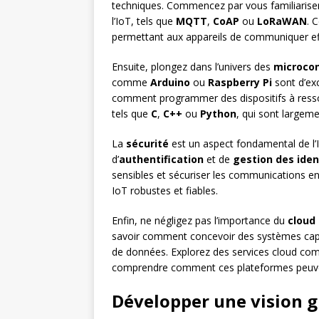
techniques. Commencez par vous familiarise
l’IoT, tels que
MQTT
,
CoAP
ou
LoRaWAN
. 
permettant aux appareils de communiquer eff
Ensuite, plongez dans l’univers des
microcon
comme
Arduino
ou
Raspberry Pi
sont d’ex
comment programmer des dispositifs à resso
tels que
C
,
C++
ou
Python
, qui sont largem
La
sécurité
est un aspect fondamental de l’I
d’
authentification
et de
gestion des iden
sensibles et sécuriser les communications en
IoT robustes et fiables.
Enfin, ne négligez pas l’importance du
cloud
savoir comment concevoir des systèmes capab
de données. Explorez des services cloud c
comprendre comment ces plateformes peuvent
Développer une vision g