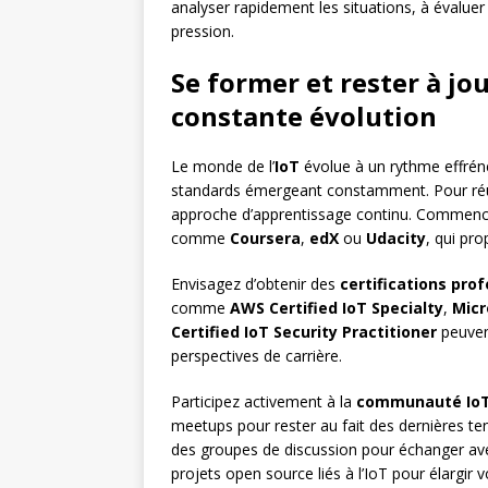
analyser rapidement les situations, à évaluer
pression.
Se former et rester à j
constante évolution
Le monde de l’
IoT
évolue à un rythme effrén
standards émergeant constamment. Pour réus
approche d’apprentissage continu. Commenc
comme
Coursera
,
edX
ou
Udacity
, qui pr
Envisagez d’obtenir des
certifications pro
comme
AWS Certified IoT Specialty
,
Micr
Certified IoT Security Practitioner
peuvent
perspectives de carrière.
Participez activement à la
communauté Io
meetups pour rester au fait des dernières te
des groupes de discussion pour échanger ave
projets open source liés à l’IoT pour élargir