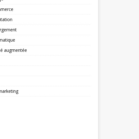
merce
tation
rgement
matique
ité augmentée
arketing