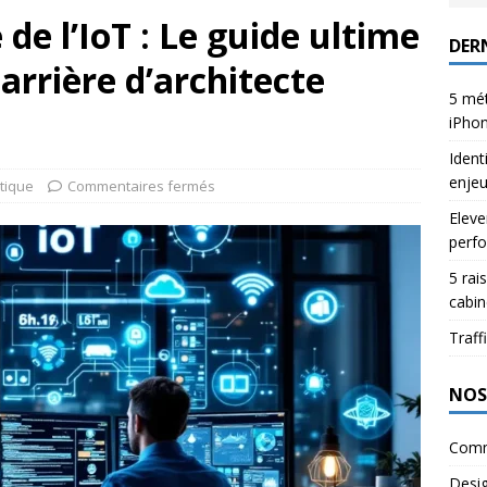
de l’IoT : Le guide ultime
DERN
arrière d’architecte
5 mét
iPho
Ident
enje
tique
Commentaires fermés
Eleve
perfo
5 rai
cabin
Traffi
NOS
Comm
Desi