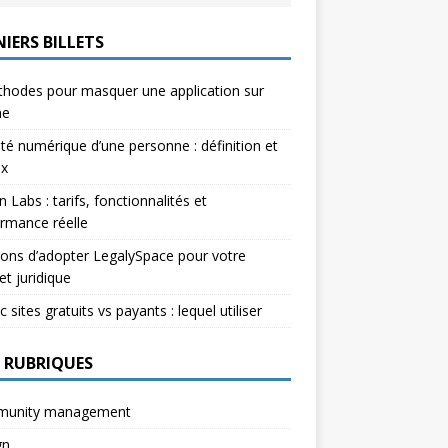
IERS BILLETS
hodes pour masquer une application sur
ne
ité numérique d’une personne : définition et
ux
n Labs : tarifs, fonctionnalités et
rmance réelle
sons d’adopter LegalySpace pour votre
et juridique
c sites gratuits vs payants : lequel utiliser
 RUBRIQUES
unity management
gn