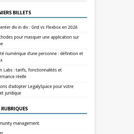
IERS BILLETS
enter div in div : Grid vs Flexbox en 2026
hodes pour masquer une application sur
ne
ité numérique d’une personne : définition et
ux
n Labs : tarifs, fonctionnalités et
rmance réelle
sons d’adopter LegalySpace pour votre
et juridique
 RUBRIQUES
unity management
gn