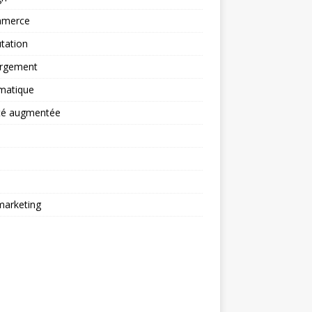
merce
tation
rgement
matique
ité augmentée
arketing