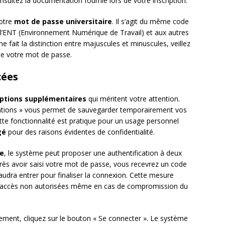
sultez la documentation fournie lors de votre inscription.
votre
mot de passe universitaire
. Il s’agit du même code
à l’ENT (Environnement Numérique de Travail) et aux autres
e fait la distinction entre majuscules et minuscules, veillez
de votre mot de passe.
cées
ptions supplémentaires
qui méritent votre attention.
tions » vous permet de sauvegarder temporairement vos
 Cette fonctionnalité est pratique pour un usage personnel
gé
pour des raisons évidentes de confidentialité.
te
, le système peut proposer une authentification à deux
après avoir saisi votre mot de passe, vous recevrez un code
audra entrer pour finaliser la connexion. Cette mesure
 d’accès non autorisées même en cas de compromission du
ement, cliquez sur le bouton « Se connecter ». Le système