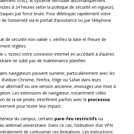
ralement trois), le système verrouille automatiquement
utes à 24 heures selon la politique de sécurité en vigueur).
attaques par force brute. Pour débloquer rapidement votre
e
de l’université via le portail d’assistance ou par téléphone
at de sécurité non valide », vérifiez la date et l’heure de
ement réglées.
le », testez votre connexion internet en accédant à d’autres
sitaire ne subit pas de maintenance planifiée.
ains navigateurs peuvent survenir, particulièrement avec les
d’utiliser Chrome, Firefox, Edge ou Safari dans leurs
teur alternatif ou une version ancienne, envisagez une mise à
ption. Les extensions de navigateur, notamment celles
on de la vie privée, interfèrent parfois avec le
processus
irement pour tester leur impact.
extérieur du campus, certains
pare-feu restrictifs
ou
u webmail universitaire. Dans ce cas, l’utilisation d’un VPN
généralement de contourner ces limitations. Les instructions