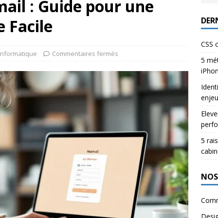
ail : Guide pour une
DERN
 Facile
CSS c
Informatique
Commentaires fermés
5 mét
iPho
Ident
enje
Eleve
perfo
5 rai
cabin
NOS
Comm
Desi