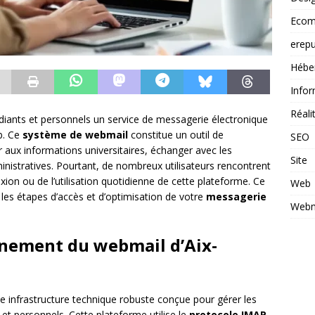
Ecom
erepu
Hébe
Infor
Réal
udiants et personnels un service de messagerie électronique
eb. Ce
système de webmail
constitue un outil de
SEO
aux informations universitaires, échanger avec les
Site
inistratives. Pourtant, de nombreux utilisateurs rencontrent
xion ou de l’utilisation quotidienne de cette plateforme. Ce
Web
les étapes d’accès et d’optimisation de votre
messagerie
Webm
nement du webmail d’Aix-
e infrastructure technique robuste conçue pour gérer les
t personnels. Cette plateforme utilise le
protocole IMAP