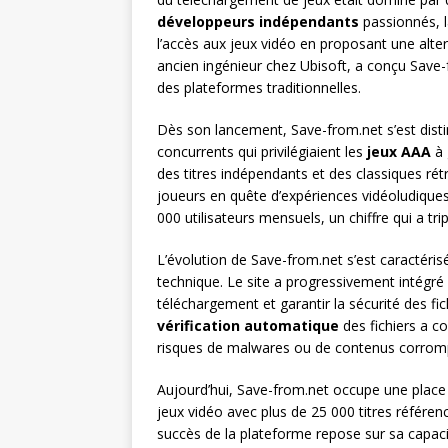
développeurs indépendants
passionnés, l
l’accès aux jeux vidéo en proposant une alte
ancien ingénieur chez Ubisoft, a conçu Save-
des plateformes traditionnelles.
Dès son lancement, Save-from.net s’est dist
concurrents qui privilégiaient les
jeux AAA
à 
des titres indépendants et des classiques r
joueurs en quête d’expériences vidéoludiques
000 utilisateurs mensuels, un chiffre qui a tri
L’évolution de Save-from.net s’est caractéri
technique. Le site a progressivement intégré
téléchargement et garantir la sécurité des f
vérification automatique
des fichiers a c
risques de malwares ou de contenus corrom
Aujourd’hui, Save-from.net occupe une plac
jeux vidéo avec plus de 25 000 titres référe
succès de la plateforme repose sur sa capaci