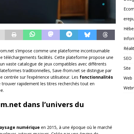
Ecom
erepu
Hébe
Infor
Réal
from.net s’impose comme une plateforme incontournable
de téléchargements facilités. Cette plateforme propose une
SEO
un vaste catalogue de jeux compatibles avec différents
Site
lateformes traditionnelles, Save-from.net se distingue par
 centrée sur l’expérience utilisateur. Les
fonctionnalités
Web
 trouver rapidement les titres recherchés tout en
Webm
ée.
m.net dans l’univers du
aysage numérique
en 2015, à une époque où le marché
quelques acteurs majeurs. Créée par une équipe de