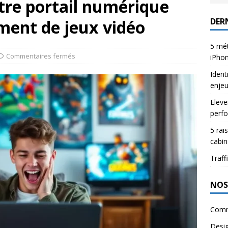
tre portail numérique
DERN
ment de jeux vidéo
5 mét
Commentaires fermés
iPho
Ident
enje
Eleve
perfo
5 rai
cabin
Traffi
NOS
Comm
Desi