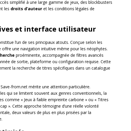
n accès simplifié à une large gamme de jeux, des blockbusters
nt les
droits d’auteur
et les conditions légales de
ives et interface utilisateur
stitue l’un de ses principaux atouts. Conçue selon les
elle offre une navigation intuitive même pour les néophytes.
cherche
proéminente, accompagnée de filtres avancés
 année de sortie, plateforme ou configuration requise. Cette
ement la recherche de titres spécifiques dans un catalogue
Save-from.net mérite une attention particulière.
lles qui se limitent souvent aux genres conventionnels, la
s comme « Jeux à faible empreinte carbone » ou « Titres
icap ». Cette approche témoigne d’une réelle volonté
ntale, deux valeurs de plus en plus prisées par la
e.