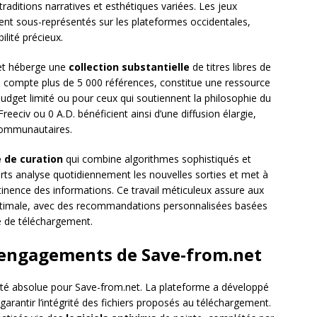
aditions narratives et esthétiques variées. Les jeux
vent sous-représentés sur les plateformes occidentales,
ilité précieux.
et héberge une
collection substantielle
de titres libres de
ui compte plus de 5 000 références, constitue une ressource
budget limité ou pour ceux qui soutiennent la philosophie du
eeciv ou 0 A.D. bénéficient ainsi d’une diffusion élargie,
 communautaires.
 de curation
qui combine algorithmes sophistiqués et
rts analyse quotidiennement les nouvelles sorties et met à
rtinence des informations. Ce travail méticuleux assure aux
optimale, avec des recommandations personnalisées basées
ue de téléchargement.
es engagements de Save-from.net
ité absolue pour Save-from.net. La plateforme a développé
arantir l’intégrité des fichiers proposés au téléchargement.