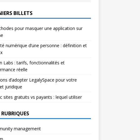
IERS BILLETS
hodes pour masquer une application sur
ne
ité numérique d’une personne : définition et
ux
n Labs : tarifs, fonctionnalités et
rmance réelle
sons d’adopter LegalySpace pour votre
et juridique
c sites gratuits vs payants : lequel utiliser
 RUBRIQUES
unity management
gn