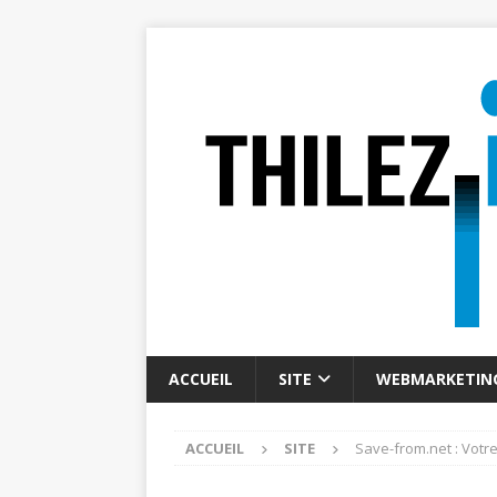
ACCUEIL
SITE
WEBMARKETIN
ACCUEIL
SITE
Save-from.net : Votr