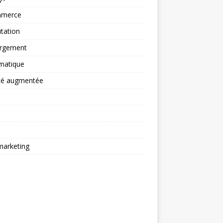
merce
tation
rgement
matique
ité augmentée
arketing