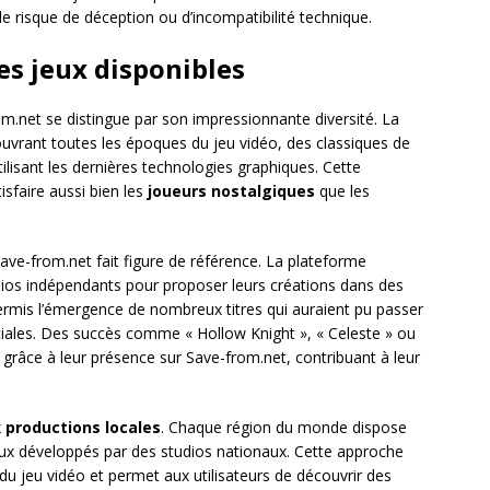
le risque de déception ou d’incompatibilité technique.
es jeux disponibles
.net se distingue par son impressionnante diversité. La
ouvrant toutes les époques du jeu vidéo, des classiques de
ilisant les dernières technologies graphiques. Cette
sfaire aussi bien les
joueurs nostalgiques
que les
Save-from.net fait figure de référence. La plateforme
dios indépendants pour proposer leurs créations dans des
ermis l’émergence de nombreux titres qui auraient pu passer
iales. Des succès comme « Hollow Knight », « Celeste » ou
e grâce à leur présence sur Save-from.net, contribuant à leur
x
productions locales
. Chaque région du monde dispose
eux développés par des studios nationaux. Cette approche
ie du jeu vidéo et permet aux utilisateurs de découvrir des