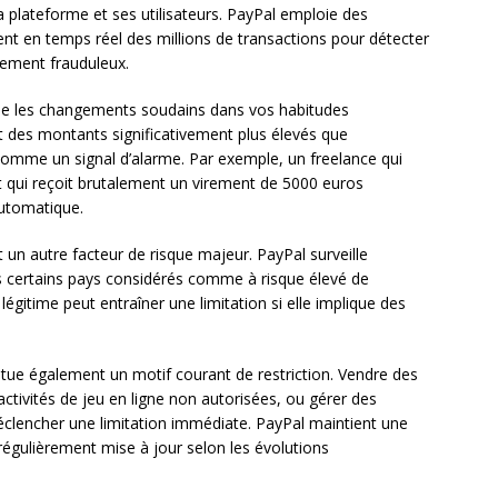
a plateforme et ses utilisateurs. PayPal emploie des
rutent en temps réel des millions de transactions pour détecter
lement frauduleux.
rne les changements soudains dans vos habitudes
t des montants significativement plus élevés que
 comme un signal d’alarme. Par exemple, un freelance qui
t qui reçoit brutalement un virement de 5000 euros
automatique.
 un autre facteur de risque majeur. PayPal surveille
is certains pays considérés comme à risque élevé de
gitime peut entraîner une limitation si elle implique des
stitue également un motif courant de restriction. Vendre des
s activités de jeu en ligne non autorisées, ou gérer des
éclencher une limitation immédiate. PayPal maintient une
, régulièrement mise à jour selon les évolutions