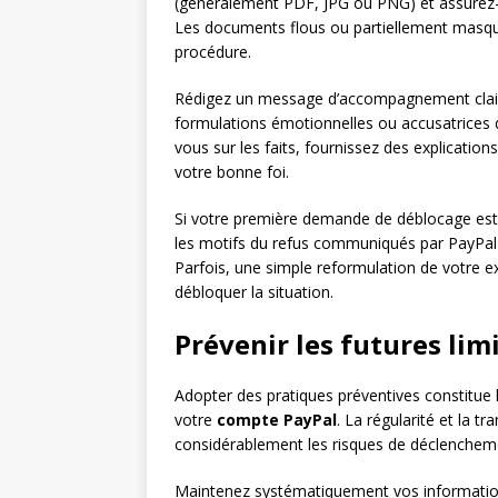
(généralement PDF, JPG ou PNG) et assurez-v
Les documents flous ou partiellement masqué
procédure.
Rédigez un message d’accompagnement clair et
formulations émotionnelles ou accusatrices q
vous sur les faits, fournissez des explication
votre bonne foi.
Si votre première demande de déblocage est
les motifs du refus communiqués par PayPal
Parfois, une simple reformulation de votre e
débloquer la situation.
Prévenir les futures li
Adopter des pratiques préventives constitue la
votre
compte PayPal
. La régularité et la 
considérablement les risques de déclenchem
Maintenez systématiquement vos informations