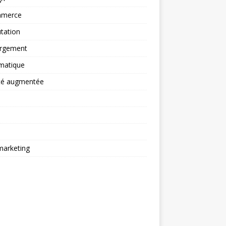
merce
tation
rgement
matique
ité augmentée
arketing