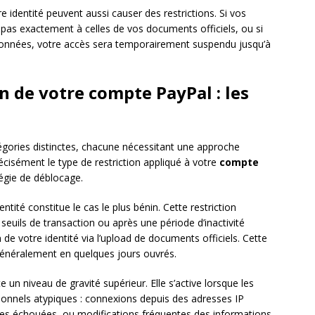
re identité peuvent aussi causer des restrictions. Si vos
pas exactement à celles de vos documents officiels, ou si
onnées, votre accès sera temporairement suspendu jusqu’à
n de votre compte PayPal : les
tégories distinctes, chacune nécessitant une approche
écisément le type de restriction appliqué à votre
compte
égie de déblocage.
entité constitue le cas le plus bénin. Cette restriction
s seuils de transaction ou après une période d’inactivité
 de votre identité via l’upload de documents officiels. Cette
généralement en quelques jours ouvrés.
e un niveau de gravité supérieur. Elle s’active lorsque les
onnels atypiques : connexions depuis des adresses IP
ples échouées, ou modifications fréquentes des informations