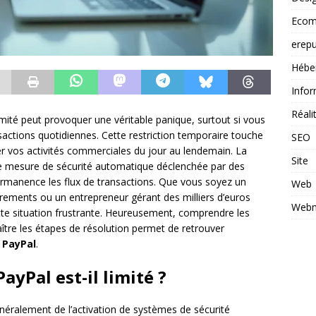
Ecom
erepu
Hébe
Infor
Réal
imité peut provoquer une véritable panique, surtout si vous
actions quotidiennes. Cette restriction temporaire touche
SEO
ser vos activités commerciales du jour au lendemain. La
Site
e mesure de sécurité automatique déclenchée par des
ermanence les flux de transactions. Que vous soyez un
Web
irements ou un entrepreneur gérant des milliers d’euros
Webm
tte situation frustrante. Heureusement, comprendre les
ître les étapes de résolution permet de retrouver
 PayPal
.
yPal est-il limité ?
néralement de l’activation de systèmes de sécurité