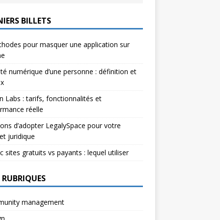
IERS BILLETS
hodes pour masquer une application sur
ne
ité numérique d’une personne : définition et
ux
n Labs : tarifs, fonctionnalités et
rmance réelle
sons d’adopter LegalySpace pour votre
et juridique
c sites gratuits vs payants : lequel utiliser
 RUBRIQUES
unity management
gn