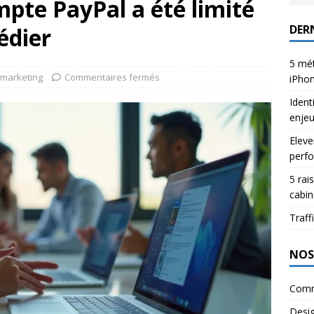
pte PayPal a été limité
DERN
édier
5 mét
marketing
Commentaires fermés
iPho
Ident
enje
Eleve
perfo
5 rai
cabin
Traffi
NOS
Comm
Desi