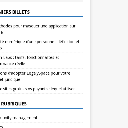
IERS BILLETS
hodes pour masquer une application sur
ne
ité numérique d’une personne : définition et
ux
n Labs : tarifs, fonctionnalités et
rmance réelle
sons d’adopter LegalySpace pour votre
et juridique
c sites gratuits vs payants : lequel utiliser
 RUBRIQUES
unity management
gn