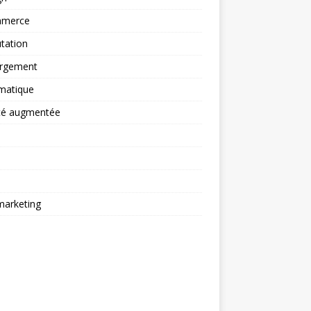
merce
tation
rgement
matique
ité augmentée
arketing