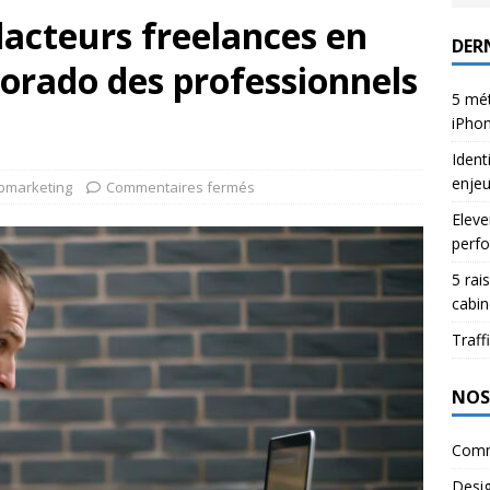
acteurs freelances en
DERN
dorado des professionnels
5 mét
iPho
Ident
enje
marketing
Commentaires fermés
Eleve
perfo
5 rai
cabin
Traffi
NOS
Comm
Desi