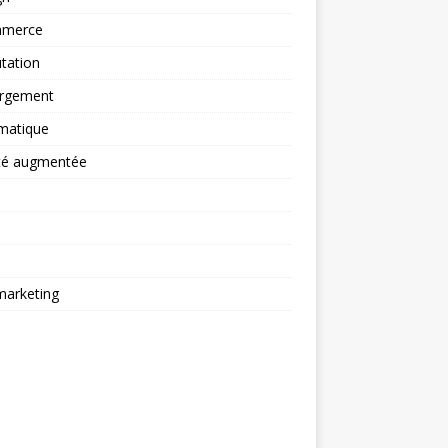
merce
tation
rgement
matique
ité augmentée
arketing