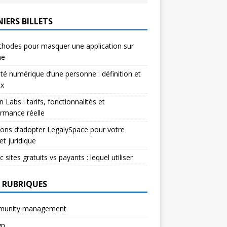
IERS BILLETS
hodes pour masquer une application sur
ne
ité numérique d’une personne : définition et
ux
n Labs : tarifs, fonctionnalités et
rmance réelle
sons d’adopter LegalySpace pour votre
et juridique
c sites gratuits vs payants : lequel utiliser
 RUBRIQUES
unity management
gn