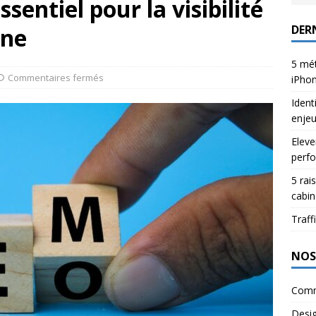
ssentiel pour la visibilité
DERN
gne
5 mét
Commentaires fermés
iPho
Ident
enje
Eleve
perfo
5 rai
cabin
Traffi
NOS
Comm
Desi