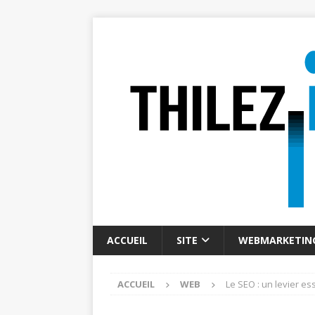
ACCUEIL
SITE
WEBMARKETIN
ACCUEIL
WEB
Le SEO : un levier ess