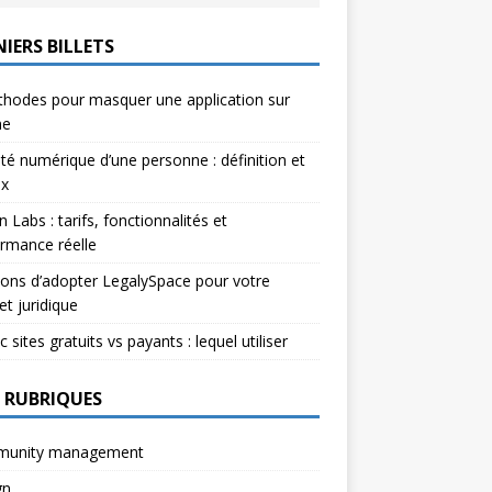
IERS BILLETS
hodes pour masquer une application sur
ne
ité numérique d’une personne : définition et
ux
n Labs : tarifs, fonctionnalités et
rmance réelle
sons d’adopter LegalySpace pour votre
et juridique
c sites gratuits vs payants : lequel utiliser
 RUBRIQUES
unity management
gn