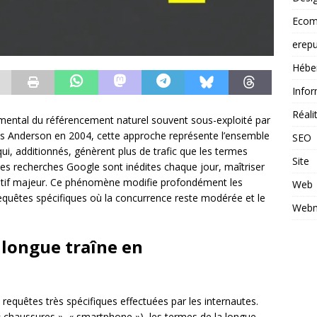
Ecom
erepu
Hébe
Infor
Réal
mental du référencement naturel souvent sous-exploité par
ris Anderson en 2004, cette approche représente l’ensemble
SEO
ui, additionnés, génèrent plus de trafic que les termes
Site
es recherches Google sont inédites chaque jour, maîtriser
titif majeur. Ce phénomène modifie profondément les
Web
equêtes spécifiques où la concurrence reste modérée et le
Webm
longue traîne en
requêtes très spécifiques effectuées par les internautes.
 chaussures », « smartphone »), les termes de la longue