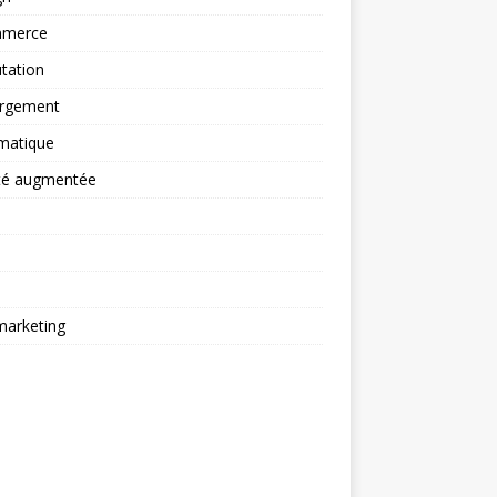
merce
tation
rgement
matique
ité augmentée
arketing