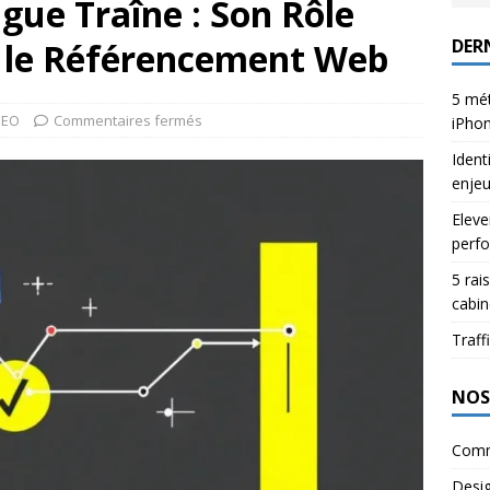
gue Traîne : Son Rôle
DERN
 le Référencement Web
5 mét
SEO
Commentaires fermés
iPho
Ident
enje
Eleve
perfo
5 rai
cabin
Traffi
NOS
Comm
Desi