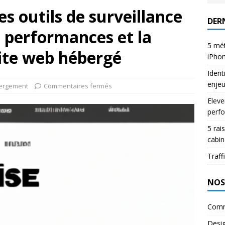
s outils de surveillance
DERN
s performances et la
5 mét
site web hébergé
iPho
Ident
enje
ergement
Commentaires fermés
Eleve
perfo
5 rai
cabin
Traffi
NOS
Comm
Desi