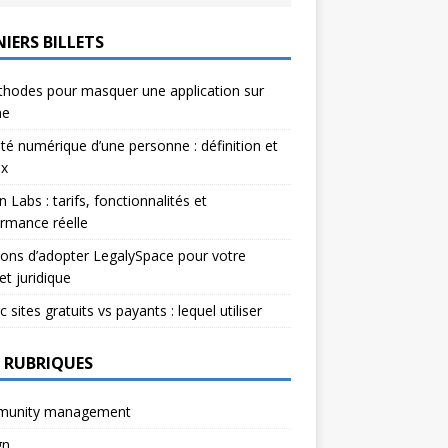
IERS BILLETS
hodes pour masquer une application sur
ne
ité numérique d’une personne : définition et
ux
n Labs : tarifs, fonctionnalités et
rmance réelle
sons d’adopter LegalySpace pour votre
et juridique
c sites gratuits vs payants : lequel utiliser
 RUBRIQUES
unity management
gn