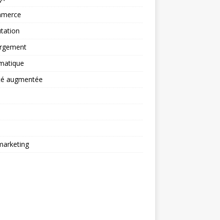
merce
tation
rgement
matique
ité augmentée
arketing