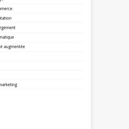
merce
tation
rgement
matique
ité augmentée
arketing