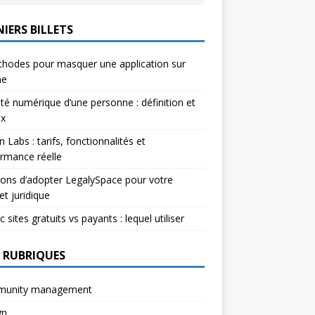
IERS BILLETS
hodes pour masquer une application sur
ne
ité numérique d’une personne : définition et
ux
n Labs : tarifs, fonctionnalités et
rmance réelle
sons d’adopter LegalySpace pour votre
et juridique
c sites gratuits vs payants : lequel utiliser
 RUBRIQUES
unity management
gn