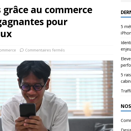
s grâce au commerce
DERN
s gagnantes pour
5 mét
aux
iPho
Ident
enje
commerce
Commentaires fermés
Eleve
perfo
5 rai
cabin
Traffi
NOS
Comm
Desi