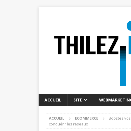
ACCUEIL
SITE
WEBMARKETIN
ACCUEIL
ECOMMERCE
Boostez vos
conquérir les réseaux